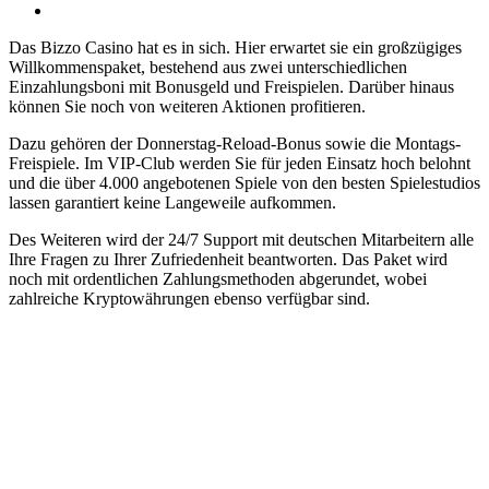
Das Bizzo Casino hat es in sich. Hier erwartet sie ein großzügiges
Willkommenspaket, bestehend aus zwei unterschiedlichen
Einzahlungsboni mit Bonusgeld und Freispielen. Darüber hinaus
können Sie noch von weiteren Aktionen profitieren.
Dazu gehören der Donnerstag-Reload-Bonus sowie die Montags-
Freispiele. Im VIP-Club werden Sie für jeden Einsatz hoch belohnt
und die über 4.000 angebotenen Spiele von den besten Spielestudios
lassen garantiert keine Langeweile aufkommen.
Des Weiteren wird der 24/7 Support mit deutschen Mitarbeitern alle
Ihre Fragen zu Ihrer Zufriedenheit beantworten. Das Paket wird
noch mit ordentlichen Zahlungsmethoden abgerundet, wobei
zahlreiche Kryptowährungen ebenso verfügbar sind.