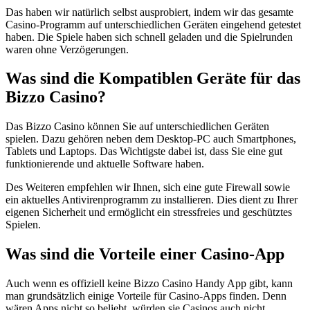
Das haben wir natürlich selbst ausprobiert, indem wir das gesamte
Casino-Programm auf unterschiedlichen Geräten eingehend getestet
haben. Die Spiele haben sich schnell geladen und die Spielrunden
waren ohne Verzögerungen.
Was sind die Kompatiblen Geräte für das
Bizzo Casino?
Das Bizzo Casino können Sie auf unterschiedlichen Geräten
spielen. Dazu gehören neben dem Desktop-PC auch Smartphones,
Tablets und Laptops. Das Wichtigste dabei ist, dass Sie eine gut
funktionierende und aktuelle Software haben.
Des Weiteren empfehlen wir Ihnen, sich eine gute Firewall sowie
ein aktuelles Antivirenprogramm zu installieren. Dies dient zu Ihrer
eigenen Sicherheit und ermöglicht ein stressfreies und geschütztes
Spielen.
Was sind die Vorteile einer Casino-App
Auch wenn es offiziell keine Bizzo Casino Handy App gibt, kann
man grundsätzlich einige Vorteile für Casino-Apps finden. Denn
wären Apps nicht so beliebt, würden sie Casinos auch nicht