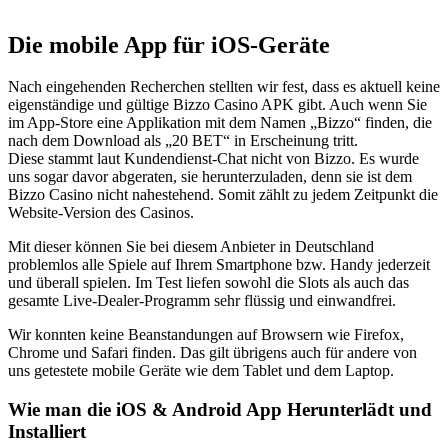
Die mobile App für iOS-Geräte
Nach eingehenden Recherchen stellten wir fest, dass es aktuell keine
eigenständige und gültige Bizzo Casino APK gibt. Auch wenn Sie
im App-Store eine Applikation mit dem Namen „Bizzo“ finden, die
nach dem Download als „20 BET“ in Erscheinung tritt.
Diese stammt laut Kundendienst-Chat nicht von Bizzo. Es wurde
uns sogar davor abgeraten, sie herunterzuladen, denn sie ist dem
Bizzo Casino nicht nahestehend. Somit zählt zu jedem Zeitpunkt die
Website-Version des Casinos.
Mit dieser können Sie bei diesem Anbieter in Deutschland
problemlos alle Spiele auf Ihrem Smartphone bzw. Handy jederzeit
und überall spielen. Im Test liefen sowohl die Slots als auch das
gesamte Live-Dealer-Programm sehr flüssig und einwandfrei.
Wir konnten keine Beanstandungen auf Browsern wie Firefox,
Chrome und Safari finden. Das gilt übrigens auch für andere von
uns getestete mobile Geräte wie dem Tablet und dem Laptop.
Wie man die iOS & Android App Herunterlädt und
Installiert