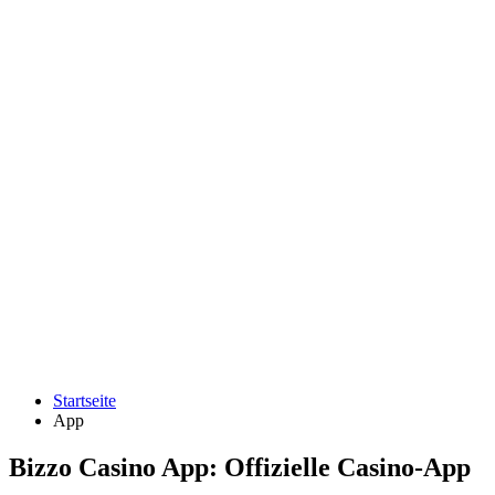
Startseite
App
Bizzo Casino App: Offizielle Casino-App