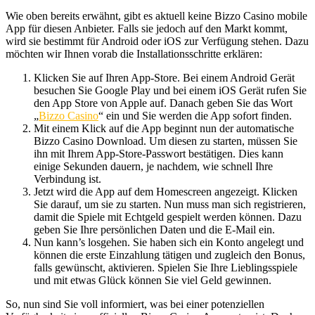
Wie oben bereits erwähnt, gibt es aktuell keine Bizzo Casino mobile
App für diesen Anbieter. Falls sie jedoch auf den Markt kommt,
wird sie bestimmt für Android oder iOS zur Verfügung stehen. Dazu
möchten wir Ihnen vorab die Installationsschritte erklären:
Klicken Sie auf Ihren App-Store. Bei einem Android Gerät
besuchen Sie Google Play und bei einem iOS Gerät rufen Sie
den App Store von Apple auf. Danach geben Sie das Wort
„
Bizzo Casino
“ ein und Sie werden die App sofort finden.
Mit einem Klick auf die App beginnt nun der automatische
Bizzo Casino Download. Um diesen zu starten, müssen Sie
ihn mit Ihrem App-Store-Passwort bestätigen. Dies kann
einige Sekunden dauern, je nachdem, wie schnell Ihre
Verbindung ist.
Jetzt wird die App auf dem Homescreen angezeigt. Klicken
Sie darauf, um sie zu starten. Nun muss man sich registrieren,
damit die Spiele mit Echtgeld gespielt werden können. Dazu
geben Sie Ihre persönlichen Daten und die E-Mail ein.
Nun kann’s losgehen. Sie haben sich ein Konto angelegt und
können die erste Einzahlung tätigen und zugleich den Bonus,
falls gewünscht, aktivieren. Spielen Sie Ihre Lieblingsspiele
und mit etwas Glück können Sie viel Geld gewinnen.
So, nun sind Sie voll informiert, was bei einer potenziellen