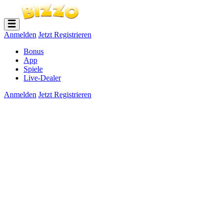
Anmelden
Jetzt Registrieren
Bonus
App
Spiele
Live-Dealer
Anmelden
Jetzt Registrieren