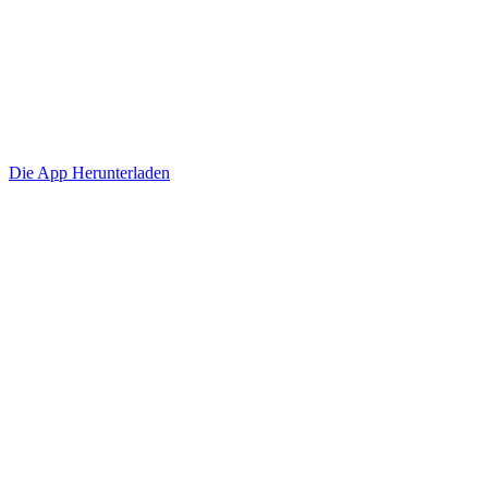
Die App Herunterladen